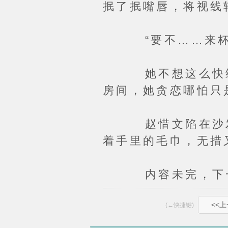
抿了抿嘴唇，将视线
“要不……来杯酒
她不想这么快结束
房间，她贪恋哪怕只
赵惜文陷在沙发深
着手里的毛巾，无措
内容未完，下一
<<
(←快捷键)