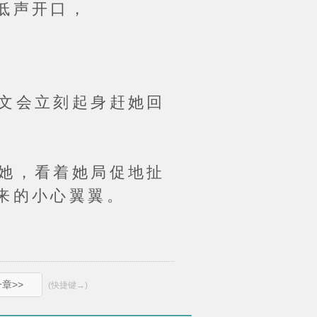
低声开口，
文会立刻起身赶她回
她，看着她局促地扯
来的小心翼翼。
章>>
(快捷键→)