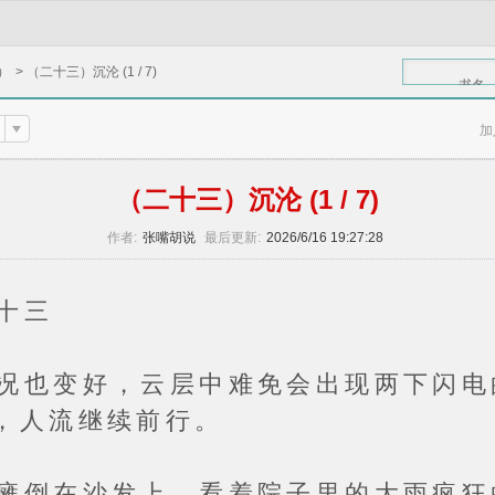
）
>
（二十三）沉沦 (1 / 7)
书名
加
（二十三）沉沦 (1 / 7)
作者:
张嘴胡说
最后更新:
2026/6/16 19:27:28
十三
变好，云层中难免会出现两下闪电
，人流继续前行。
在沙发上，看着院子里的大雨疯狂