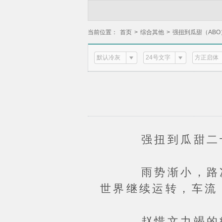
当前位置：
首页
>
综合其他
>
强扭到瓜甜（ABO
默认冷灰
24号文字
方正启体
强扭到瓜甜二
雨势渐小，路况也
世界继续运转，车流
赵惜文力竭的瘫倒