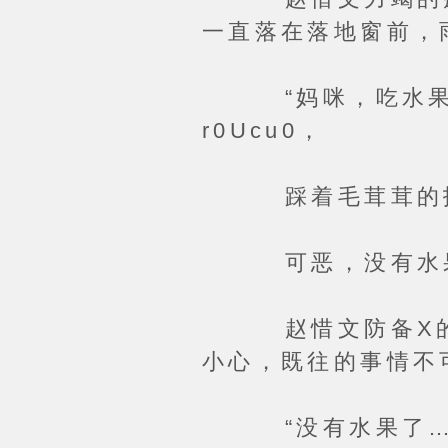
一直落在落地窗前，
“妈咪，吃水果吗？
r0Ucu0，
踩着毛茸茸的拖
可恶，没有水果了
赵惜文防备X的将
小心，既往的事情不
“没有水果了…….