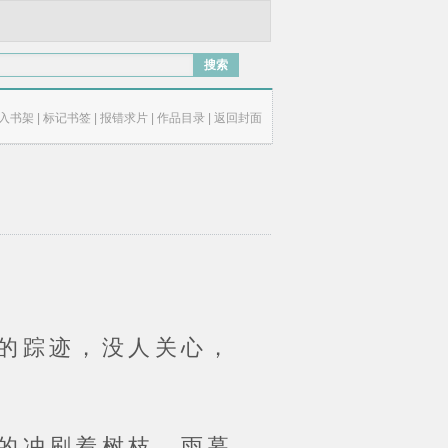
搜索
入书架
|
标记书签
|
报错求片
|
作品目录
|
返回封面
的踪迹，没人关心，
的冲刷着树枝，雨幕