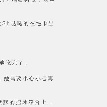
Sh哒哒的在毛巾里
她吃完了。
她需要小心小心再
默默的把冰箱合上，