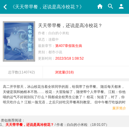
《天天带早餐，还说是高冷校花？》
天天带早餐，还说是高冷校花？
作者：白白的小米粒
状态：连载中
最新章节：
第407章假装生病
类别：都市小说
更新时间：
2022/3/18 1:08:52
总字数(
1140742
)
浏览量(
318
)
高二开学那天，冰山校花当着全班同学的面，给我带了份早餐。 随后每天都来，
关键是我和她根本不熟…… 校花：大冒险输了，随便帮个人带早餐。 江航：你他
喵的运气不好就别玩了行么？我都成全校男生公敌了！ 校花：知道了，对了，你
明天吃什么？ 江航一脸无语，之后只好吃完早餐再到教室。 但中午餐厅吃饭的时
候，校花又理所当然地坐在了他的身边。 校花：不好意思，大冒险又输了！ 在足
展开简介
球赛，刚踢完比赛，一瓶水递到了江航面前。 校花：你别误会…… 江航：什么都
不用说，大冒险又输了吧…… 这种日子持续了一年。 直到有一天，江航忽然反应
类似推荐阅读：
过来：等等，你该不会是天天和我一起玩王者的小包子吧？ PS:书友群
1、
天天带早餐，还说是高冷校花？
/ 作者：白白的小米粒 （18 01:07）
682508310~~有兴趣聊天闲扯的可以进来下~