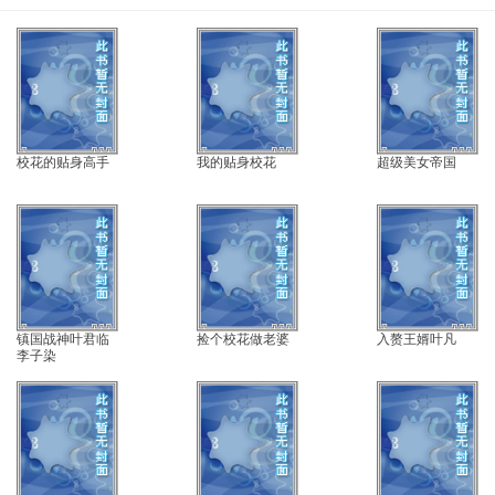
校花的贴身高手
我的贴身校花
超级美女帝国
镇国战神叶君临
捡个校花做老婆
入赘王婿叶凡
李子染