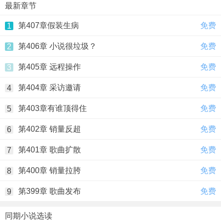
最新章节
第407章假装生病
免费
1
第406章 小说很垃圾？
免费
2
第405章 远程操作
免费
3
第404章 采访邀请
免费
4
第403章有谁顶得住
免费
5
第402章 销量反超
免费
6
第401章 歌曲扩散
免费
7
第400章 销量拉胯
免费
8
第399章 歌曲发布
免费
9
同期小说选读