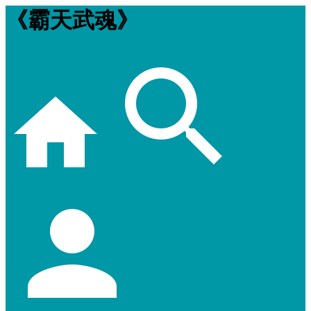
《霸天武魂》